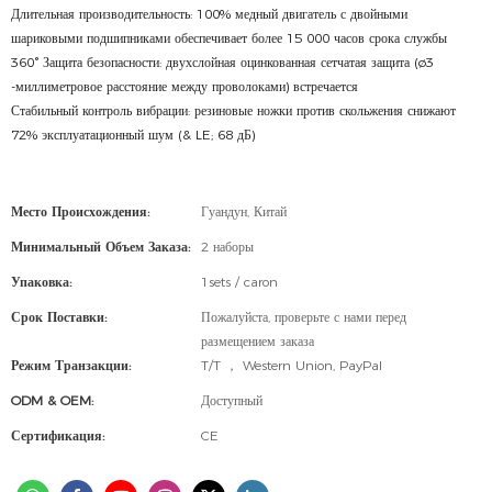
Длительная производительность: 100% медный двигатель с двойными
шариковыми подшипниками обеспечивает более 15 000 часов срока службы
360° Защита безопасности: двухслойная оцинкованная сетчатая защита (ø3
-миллиметровое расстояние между проволоками) встречается
Стабильный контроль вибрации: резиновые ножки против скольжения снижают
72% эксплуатационный шум (& LE; 68 дБ)
Место Происхождения:
Гуандун, Китай
Минимальный Объем Заказа:
2 наборы
Упаковка:
1sets / caron
Срок Поставки:
Пожалуйста, проверьте с нами перед
размещением заказа
Режим Транзакции:
T/T ， Western Union, PayPal
ODM & OEM:
Доступный
Сертификация:
CE