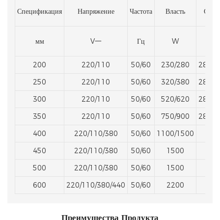
Спецификация
Напряжение
Частота
Власть
Скор
мм
V一
Гц
W
R/м
200
220/110
50/60
230/280
2800/
250
220/110
50/60
320/380
2800/
300
220/110
50/60
520/620
2800/
350
220/110
50/60
750/900
2800/
400
220/110/380
50/60
1100/1500
28
450
220/110/380
50/60
1500
28
500
220/110/380
50/60
1500
28
600
220/110/380/440
50/60
2200
14
Преимущества Продукта