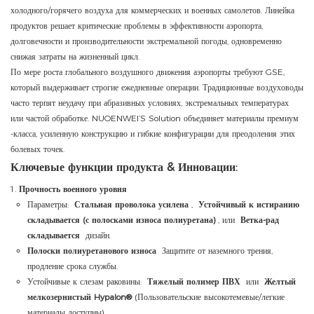
холодного/горячего воздуха для коммерческих и военных самолетов. Линейка
продуктов решает критические проблемы в эффективности аэропорта,
долговечности и производительности экстремальной погоды, одновременно
снижая затраты на жизненный цикл.
По мере роста глобального воздушного движения аэропорты требуют GSE,
который выдерживает строгие ежедневные операции. Традиционные воздуховоды
часто терпят неудачу при абразивных условиях, экстремальных температурах
или частой обработке. NUOENWEI’S Solution объединяет материалы премиум
-класса, усиленную конструкцию и гибкие конфигурации для преодоления этих
болевых точек.
Ключевые функции продукта & Инновации:
Прочность военного уровня
Параметры:
Стальная проволока усилена
,
Устойчивый к истиранию
складывается (с полосками износа полиуретана)
, или
Ветка-рад
складывается
дизайн.
Полоски полиуретанового износа
Защитите от наземного трения,
продление срока службы.
Устойчивые к слезам раковины:
Тяжелый полимер ПВХ
или
Желтый
мелкозернистый Hypalon®
(Пользовательские высокотемевые/легкие
материалы доступны).