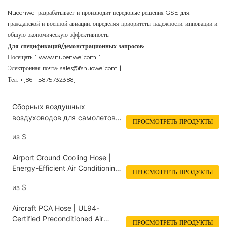
Nuoenwei разрабатывает и производит передовые решения GSE для
гражданской и военной авиации, определяя приоритеты надежности, инновации и
общую экономическую эффективность.
Для спецификаций/демонстрационных запросов:
Посещать [
www.nuoenwei.com
]
Электронная почта:
sales@fsnuowei.com
|
Тел: +[86-15875732388]
Сборных воздушных
воздуховодов для самолетов
ПРОСМОТРЕТЬ ПРОДУКТЫ
AC Systems | Тяжелый &
из
$
военный класс
Airport Ground Cooling Hose |
Energy-Efficient Air Conditioning
ПРОСМОТРЕТЬ ПРОДУКТЫ
Solution for Aircraft
из
$
Aircraft PCA Hose | UL94-
Certified Preconditioned Air
ПРОСМОТРЕТЬ ПРОДУКТЫ