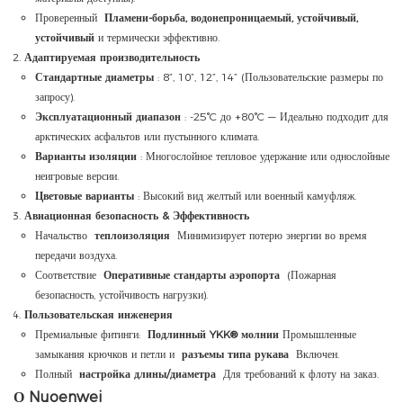
Проверенный
Пламени-борьба, водонепроницаемый, устойчивый,
устойчивый
и термически эффективно.
Адаптируемая производительность
Стандартные диаметры
: 8”, 10”, 12”, 14” (Пользовательские размеры по
запросу).
Эксплуатационный диапазон
: -25°C до +80°C — Идеально подходит для
арктических асфальтов или пустынного климата.
Варианты изоляции
: Многослойное тепловое удержание или однослойные
неигровые версии.
Цветовые варианты
: Высокий вид желтый или военный камуфляж.
Авиационная безопасность & Эффективность
Начальство
теплоизоляция
Минимизирует потерю энергии во время
передачи воздуха.
Соответствие
Оперативные стандарты аэропорта
(Пожарная
безопасность, устойчивость нагрузки).
Пользовательская инженерия
Премиальные фитинги:
Подлинный YKK® молнии
Промышленные
замыкания крючков и петли и
разъемы типа рукава
Включен.
Полный
настройка длины/диаметра
Для требований к флоту на заказ.
О Nuoenwei