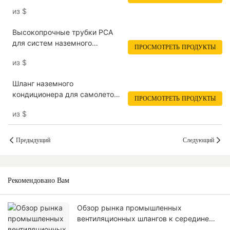
Hose for Ground Support
из
$
<000000> Air Conditioning
Systems NUOENWEI
Высокопрочные трубки PCA
для систем наземного
ПРОСМОТРЕТЬ ПРОДУКТЫ
кондиционирования воздуха в
из
$
аэропортах | NUOENWEI
Шланг наземного
кондиционера для самолетов
ПРОСМОТРЕТЬ ПРОДУКТЫ
Сохранение тепла или
из
$
изоляция для военных или
коммерческих самолетов
NUOENWEI
Предыдущий
Следующий
Рекомендовано Вам
Обзор рынка промышленных
вентиляционных шлангов к середине
2026 года: устойчивый рост в сегментах